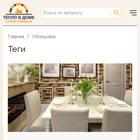
Перейти
к
основному
Togg
содержанию
navig
Главная
Облицовка
Теги