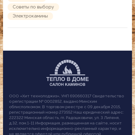
Советы по выбору
Электрокамины
ООО «Хит технолоджиз», УНП 690660317 Свидетельство
о регистрации № 0002852, выдано Минским
облисполкомом. В торговом реестре с 09 декабря 2015,
регистрационный номер 273552 Наш юридический адрес:
222322 Минская область, гп. Радошковичи, ул. 3 Липеня,
д.32, пом.1-11 Информация, размещенная на сайте, носит
исключительно информационно-рекламный характер, и
не является офертой или публичной офертой