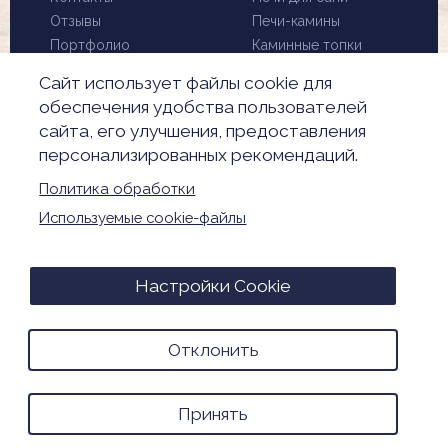
Отзывы
Печи-камины
Портфолио
Каминные топки
Установка и монтаж
Биокамины
Сайт использует файлы cookie для
Чистка дымохода
Скидки
обеспечения удобства пользователей
Производители
сайта, его улучшения, предоставления
Акции
персонализированных рекомендаций.
Обработка
персональных данных
Политика обработки
Настройки Cookie
Используемые cookie-файлы
Настройки Cookie
© 2026. Все права защищены
Advance Media - разработка и продвижение
Отклонить
сайтов
Принять
0
0
0