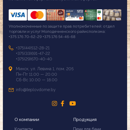
Уполномоченные по защите прав потребителей: отдел
торговли и услуг Молодечненского райисполкома:
+375 176 70-62-29 +375 176 54-46-68
+375(44)512-28-21
+375(33)691-47-22
+375(29)670-40-40
Минск, ул. Левина 1, пом. 205
Пн-Пт 11.00 — 20.00
Сб-Вс 10.00 — 18.00
info@teplovdome.by
О компании
Продукция
Контакты
Печи для бани