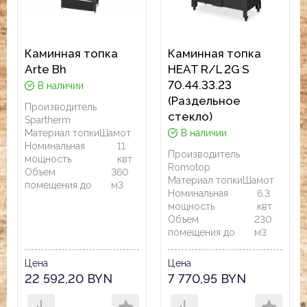
Каминная топка
Каминная топка
Arte Bh
HEAT R/L 2G S
70.44.33.23
В наличии
(Раздельное
Производитель
стекло)
Spartherm
Материал топки
Шамот
В наличии
Номинальная
11
Производитель
мощность
квт
Romotop
Объем
360
Материал топки
Шамот
помещения до
м3
Номинальная
6.3
мощность
квт
Объем
230
помещения до
м3
Цена
Цена
22 592,20 BYN
7 770,95 BYN