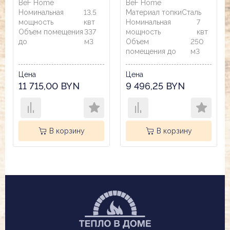
BeF Home
BeF Home
Номинальная
13.5
Материал топки
Сталь
мощность
квт
Номинальная
7
Объем помещения
337
мощность
квт
до
м3
Объем
250
помещения до
м3
Цена
Цена
11 715,00 BYN
9 496,25 BYN
В корзину
В корзину