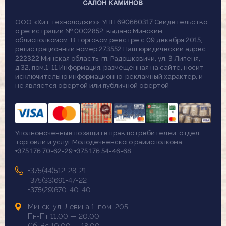
ООО «Хит технолоджиз», УНП 690660317 Свидетельство
о регистрации № 0002852, выдано Минским
облисполкомом. В торговом реестре с 09 декабря 2015,
регистрационный номер 273552 Наш юридический адрес:
222322 Минская область, гп. Радошковичи, ул. 3 Липеня,
д.32, пом.1-11 Информация, размещенная на сайте, носит
исключительно информационно-рекламный характер, и
не является офертой или публичной офертой
Уполномоченные по защите прав потребителей: отдел
торговли и услуг Молодечненского райисполкома:
+375 176 70-62-29 +375 176 54-46-68
+375(44)512-28-21
+375(33)691-47-22
+375(29)670-40-40
Минск, ул. Левина 1, пом. 205
Пн-Пт 11.00 — 20.00
Сб-Вс 10.00 — 18.00