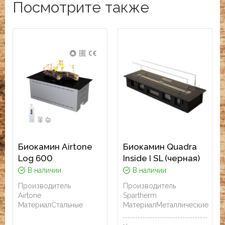
Посмотрите также
Биокамин Airtone
Биокамин Quadra
Log 600
Inside I SL (черная)
В наличии
В наличии
Производитель
Производитель
Airtone
Spartherm
Материал
Стальные
Материал
Металлические