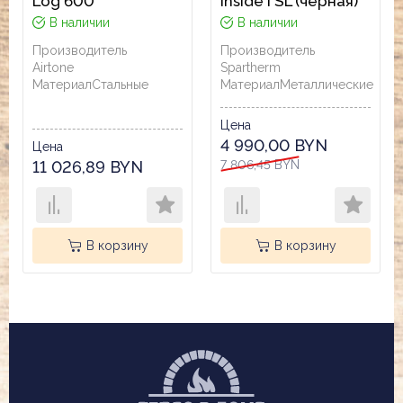
Log 600
Inside I SL (черная)
В наличии
В наличии
Производитель
Производитель
Airtone
Spartherm
Материал
Стальные
Материал
Металлические
Цена
4 990,00 BYN
Цена
11 026,89 BYN
7 806,45 BYN
В корзину
В корзину