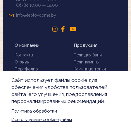
Сб-Вс 10.00 — 18.00
info@teplovdome.by
О компании
Продукция
Контакты
Печи для бани
Отзывы
Печи-камины
Портфолио
Каминные топки
Установка и монтаж
Биокамины
Сайт использует файлы cookie для
Чистка дымохода
Скидки
обеспечения удобства пользователей
Производители
сайта, его улучшения, предоставления
Акции
персонализированных рекомендаций.
Обработка
персональных данных
Политика обработки
Настройки Cookie
Используемые cookie-файлы