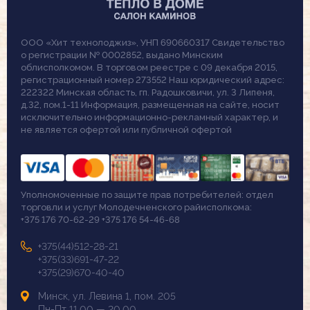
ООО «Хит технолоджиз», УНП 690660317 Свидетельство
о регистрации № 0002852, выдано Минским
облисполкомом. В торговом реестре с 09 декабря 2015,
регистрационный номер 273552 Наш юридический адрес:
222322 Минская область, гп. Радошковичи, ул. 3 Липеня,
д.32, пом.1-11 Информация, размещенная на сайте, носит
исключительно информационно-рекламный характер, и
не является офертой или публичной офертой
Уполномоченные по защите прав потребителей: отдел
торговли и услуг Молодечненского райисполкома:
+375 176 70-62-29 +375 176 54-46-68
+375(44)512-28-21
+375(33)691-47-22
+375(29)670-40-40
Минск, ул. Левина 1, пом. 205
Пн-Пт 11.00 — 20.00