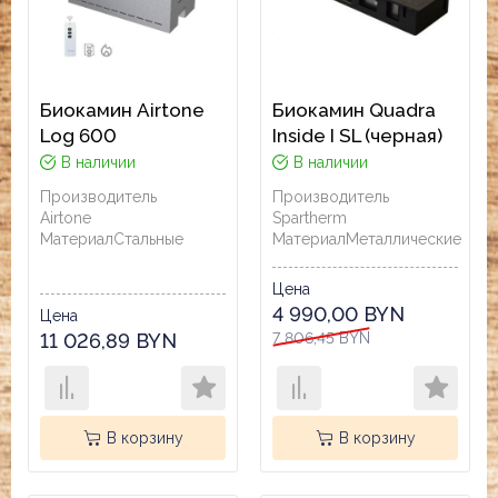
Биокамин Airtone
Биокамин Quadra
Log 600
Inside I SL (черная)
В наличии
В наличии
Производитель
Производитель
Airtone
Spartherm
Материал
Стальные
Материал
Металлические
Цена
4 990,00 BYN
Цена
11 026,89 BYN
7 806,45 BYN
В корзину
В корзину