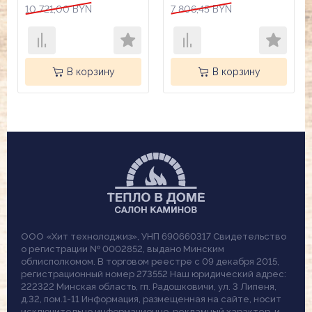
10 721,00 BYN
7 806,45 BYN
В корзину
В корзину
ООО «Хит технолоджиз», УНП 690660317 Свидетельство
о регистрации № 0002852, выдано Минским
облисполкомом. В торговом реестре с 09 декабря 2015,
регистрационный номер 273552 Наш юридический адрес:
222322 Минская область, гп. Радошковичи, ул. 3 Липеня,
д.32, пом.1-11 Информация, размещенная на сайте, носит
исключительно информационно-рекламный характер, и