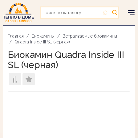
Перейти
к
основному
Togg
содержанию
navig
Главная
Биокамины
Встраиваемые биокамины
Quadra Inside III SL (черная)
Биокамин Quadra Inside III
SL (черная)