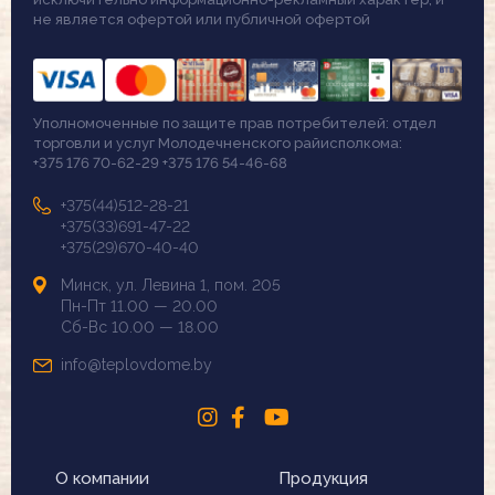
не является офертой или публичной офертой
Уполномоченные по защите прав потребителей: отдел
торговли и услуг Молодечненского райисполкома:
+375 176 70-62-29 +375 176 54-46-68
+375(44)512-28-21
+375(33)691-47-22
+375(29)670-40-40
Минск, ул. Левина 1, пом. 205
Пн-Пт 11.00 — 20.00
Сб-Вс 10.00 — 18.00
info@teplovdome.by
О компании
Продукция