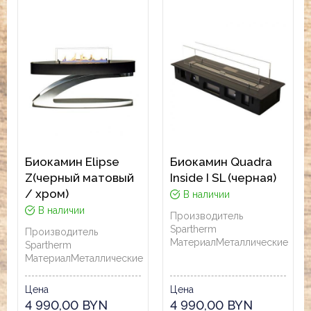
Биокамин Elipse
Биокамин Quadra
Z(черный матовый
Inside I SL (черная)
/ хром)
В наличии
В наличии
Производитель
Spartherm
Производитель
Материал
Металлические
Spartherm
Материал
Металлические
Цена
Цена
4 990,00 BYN
4 990,00 BYN