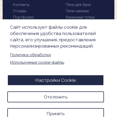
Контакты
Печи для бани
Отзывы
Печи-камины
Портфолио
Каминные топки
Установка и монтаж
Биокамины
Сайт использует файлы cookie для
Чистка дымохода
Скидки
обеспечения удобства пользователей
Производители
сайта, его улучшения, предоставления
Акции
персонализированных рекомендаций.
Обработка
персональных данных
Политика обработки
Настройки Cookie
Используемые cookie-файлы
© 2026. Все права защищены
Настройки Cookie
Advance Media - разработка и продвижение
Отклонить
сайтов
Принять
0
0
0