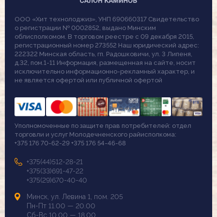
ООО «Хит технолоджиз», УНП 690660317 Свидетельство
о регистрации № 0002852, выдано Минским
облисполкомом. В торговом реестре с 09 декабря 2015,
регистрационный номер 273552 Наш юридический адрес:
222322 Минская область, гп. Радошковичи, ул. 3 Липеня,
д.32, пом.1-11 Информация, размещенная на сайте, носит
исключительно информационно-рекламный характер, и
не является офертой или публичной офертой
Уполномоченные по защите прав потребителей: отдел
торговли и услуг Молодечненского райисполкома:
+375 176 70-62-29 +375 176 54-46-68
+375(44)512-28-21
+375(33)691-47-22
+375(29)670-40-40
Минск, ул. Левина 1, пом. 205
Пн-Пт 11.00 — 20.00
Сб-Вс 10.00 — 18.00