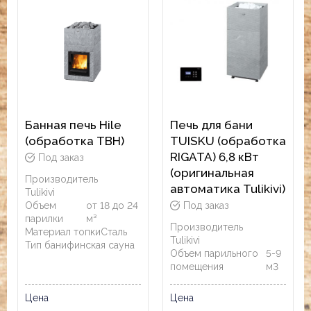
Банная печь Hile
Печь для бани
(обработка ТВН)
TUISKU (обработка
RIGATA) 6,8 кВт
Под заказ
(оригинальная
Производитель
автоматика Tulikivi)
Tulikivi
Объем
от 18 до 24
Под заказ
парилки
м³
Производитель
Материал топки
Сталь
Tulikivi
Тип бани
финская сауна
Объем парильного
5-9
помещения
м3
Цена
Цена