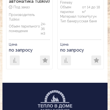
автоматика Tulikivi)
Fireway
Под заказ
Объем
от 14 до 18
парилки
м³
Производитель
Материал топки
Чугун
Tulikivi
Тип бани
русская баня
24-
Объем парильного
36
помещения
м3
Цена
Цена
по запросу
по запросу