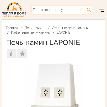
Перейти
к
основному
Togg
содержанию
navig
Главная
Печи-камины
Стальные печи-камины
Кафельные печи-камины
LAPONIE
Печь-камин LAPONIE