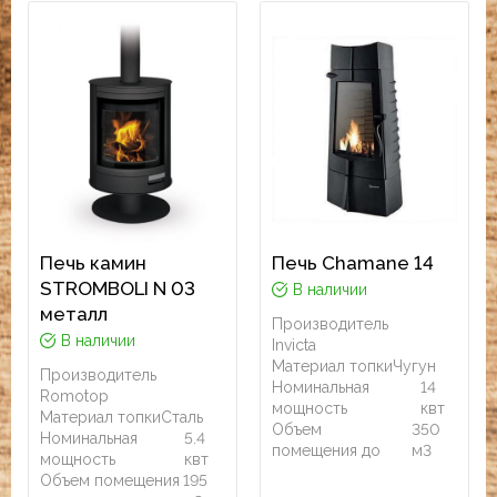
Печь камин
Печь Chamane 14
STROMBOLI N 03
В наличии
металл
Производитель
В наличии
Invicta
Материал топки
Чугун
Производитель
Номинальная
14
Romotop
мощность
квт
Материал топки
Сталь
Объем
350
Номинальная
5.4
помещения до
м3
мощность
квт
Объем помещения
195