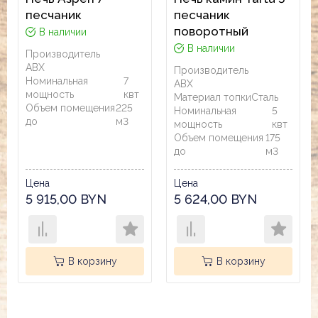
песчаник
песчаник
поворотный
В наличии
В наличии
Производитель
ABX
Производитель
Номинальная
7
ABX
мощность
квт
Материал топки
Сталь
Объем помещения
225
Номинальная
5
до
м3
мощность
квт
Объем помещения
175
до
м3
Цена
Цена
5 915,00 BYN
5 624,00 BYN
В корзину
В корзину