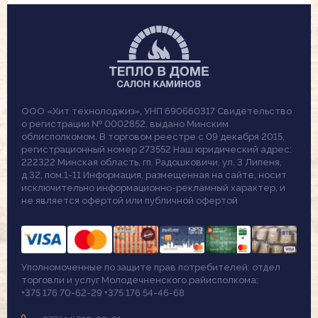
ООО «Хит технолоджиз», УНП 690660317 Свидетельство
о регистрации № 0002852, выдано Минским
облисполкомом. В торговом реестре с 09 декабря 2015,
регистрационный номер 273552 Наш юридический адрес:
222322 Минская область, гп. Радошковичи, ул. 3 Липеня,
д.32, пом.1-11 Информация, размещенная на сайте, носит
исключительно информационно-рекламный характер, и
не является офертой или публичной офертой
Уполномоченные по защите прав потребителей: отдел
торговли и услуг Молодечненского райисполкома:
+375 176 70-62-29 +375 176 54-46-68