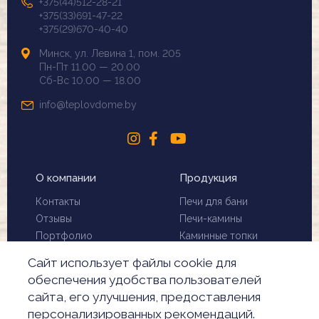
+375(44)512-28-21
+375(33)691-47-22
+375(29)670-40-40
Минск, ул. Левина 1, пом. 205
Пн-Пт 11.00 — 20.00
Сб-Вс 10.00 — 18.00
info@teplovdome.by
О компании
Продукция
Контакты
Печи для бани
Отзывы
Печи-камины
Портфолио
Каминные топки
Установка и монтаж
Биокамины
Сайт использует файлы cookie для
Чистка дымохода
Скидки
обеспечения удобства пользователей
Производители
сайта, его улучшения, предоставления
Акции
персонализированных рекомендаций.