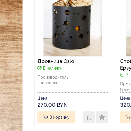
Дровница Oslo
Сто
Epsy
В наличии
В 
Производитель
Гринвилль
Прои
Грин
Цена
Цена
270,00 BYN
320
В корзину