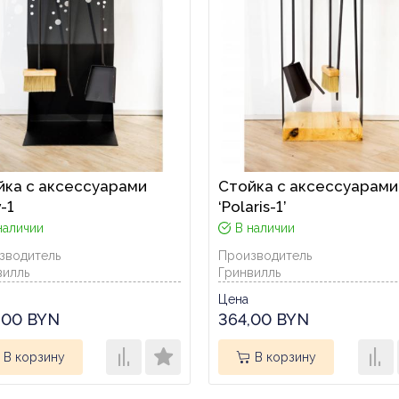
йка с аксессуарами
Стойка с аксессуарами
-1
‘Polaris-1’
наличии
В наличии
зводитель
Производитель
вилль
Гринвилль
Цена
,00 BYN
364,00 BYN
В корзину
В корзину