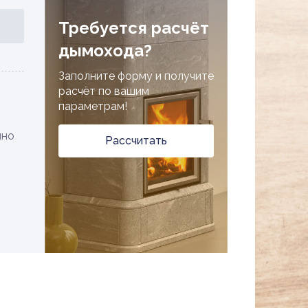
Требуется расчёт
дымохода?
Заполните форму и получите
расчёт по вашим
параметрам!
чно
Рассчитать