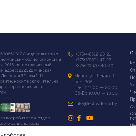
О 
 690660317 Свидетельство о
+375(44)512-28-21
ано Минским облисполкомом. В
+375(33)691-47-22
Ко
ря 2015, регистрационный
+375(29)670-40-40
От
й адрес: 222322 Минская
 Липеня, д.32, пом.1-11
Минск, ул. Левина 1,
По
сайте, носит исключительно
пом. 205
Ус
рактер, и не является
Пн-Пт 11.00 — 20.00
Чи
той
Сб-Вс 10.00 — 18.00
Пр
info@teplovdome.by
Ак
Об
рав потребителей: отдел
пе
ского райисполкома:
На
46-68
 удобства