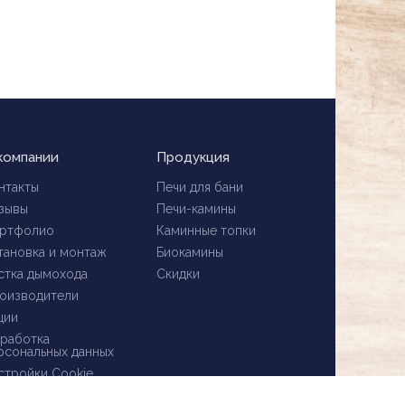
компании
Продукция
нтакты
Печи для бани
зывы
Печи-камины
ртфолио
Каминные топки
тановка и монтаж
Биокамины
стка дымохода
Скидки
оизводители
ции
работка
рсональных данных
стройки Cookie