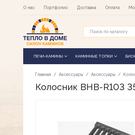
Перейти
О нас
Портфолио
Доставка
Оплата
Мо
к
основному
содержанию
ПЕЧИ-КАМИНЫ
КАМИННЫЕ ТОПКИ
БИО
Главная
Аксессуары
Аксессуары
Колос
Колосник BHB-R103 