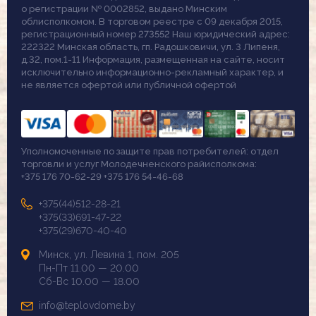
о регистрации № 0002852, выдано Минским
облисполкомом. В торговом реестре с 09 декабря 2015,
регистрационный номер 273552 Наш юридический адрес:
222322 Минская область, гп. Радошковичи, ул. 3 Липеня,
д.32, пом.1-11 Информация, размещенная на сайте, носит
исключительно информационно-рекламный характер, и
не является офертой или публичной офертой
Уполномоченные по защите прав потребителей: отдел
торговли и услуг Молодечненского райисполкома:
+375 176 70-62-29 +375 176 54-46-68
+375(44)512-28-21
+375(33)691-47-22
+375(29)670-40-40
Минск, ул. Левина 1, пом. 205
Пн-Пт 11.00 — 20.00
Сб-Вс 10.00 — 18.00
info@teplovdome.by