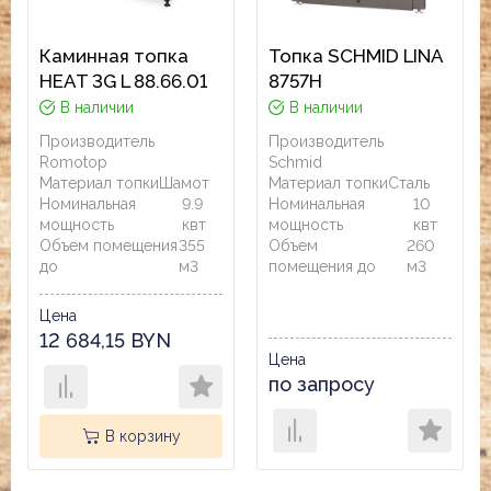
Каминная топка
Топка SCHMID LINA
HEAT 3G L 88.66.01
8757H
В наличии
В наличии
Производитель
Производитель
Romotop
Schmid
Материал топки
Шамот
Материал топки
Сталь
Номинальная
9.9
Номинальная
10
мощность
квт
мощность
квт
Объем помещения
355
Объем
260
до
м3
помещения до
м3
Цена
12 684,15 BYN
Цена
по запросу
В корзину