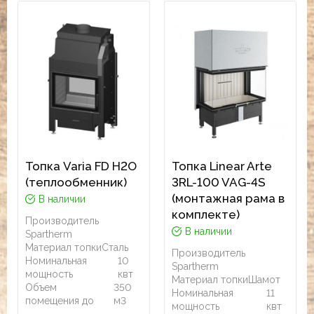
Топка Varia FD H2O
Топка Linear Arte
(теплообменник)
3RL-100 VAG-4S
(монтажная рама в
В наличии
комплекте)
Производитель
В наличии
Spartherm
Материал топки
Сталь
Производитель
Номинальная
10
Spartherm
мощность
квт
Материал топки
Шамот
Объем
350
Номинальная
11
помещения до
м3
мощность
квт