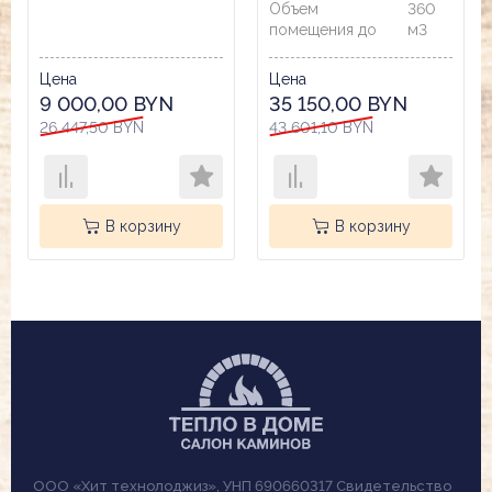
Объем
360
помещения до
м3
Цена
Цена
9 000,00 BYN
35 150,00 BYN
26 447,50 BYN
43 601,10 BYN
В корзину
В корзину
ООО «Хит технолоджиз», УНП 690660317 Свидетельство