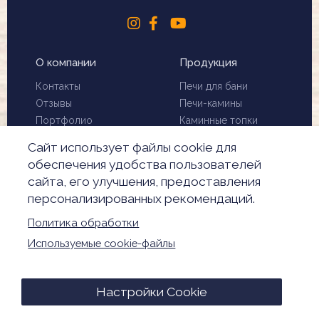
О компании
Продукция
Контакты
Печи для бани
Отзывы
Печи-камины
Портфолио
Каминные топки
Установка и монтаж
Биокамины
Сайт использует файлы cookie для
Чистка дымохода
Скидки
обеспечения удобства пользователей
Производители
сайта, его улучшения, предоставления
Акции
персонализированных рекомендаций.
Обработка
персональных данных
Политика обработки
Настройки Cookie
Используемые cookie-файлы
© 2026. Все права защищены
Настройки Cookie