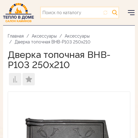
Перейти
к
основному
Togg
содержанию
navig
Главная
Аксессуары
Аксессуары
Дверка топочная BHB-P103 250х210
Дверка топочная BHB-
P103 250х210