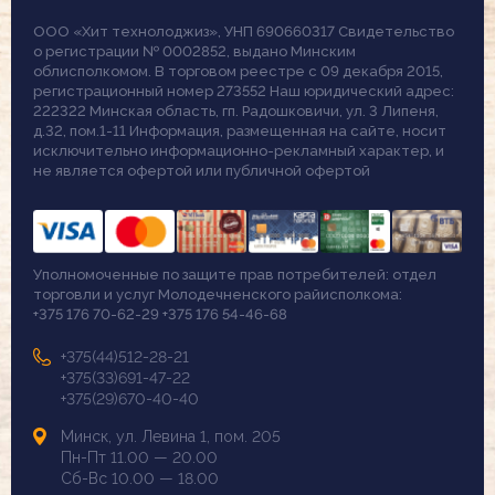
ООО «Хит технолоджиз», УНП 690660317 Свидетельство
о регистрации № 0002852, выдано Минским
облисполкомом. В торговом реестре с 09 декабря 2015,
регистрационный номер 273552 Наш юридический адрес:
222322 Минская область, гп. Радошковичи, ул. 3 Липеня,
д.32, пом.1-11 Информация, размещенная на сайте, носит
исключительно информационно-рекламный характер, и
не является офертой или публичной офертой
Уполномоченные по защите прав потребителей: отдел
торговли и услуг Молодечненского райисполкома:
+375 176 70-62-29 +375 176 54-46-68
+375(44)512-28-21
+375(33)691-47-22
+375(29)670-40-40
Минск, ул. Левина 1, пом. 205
Пн-Пт 11.00 — 20.00
Сб-Вс 10.00 — 18.00