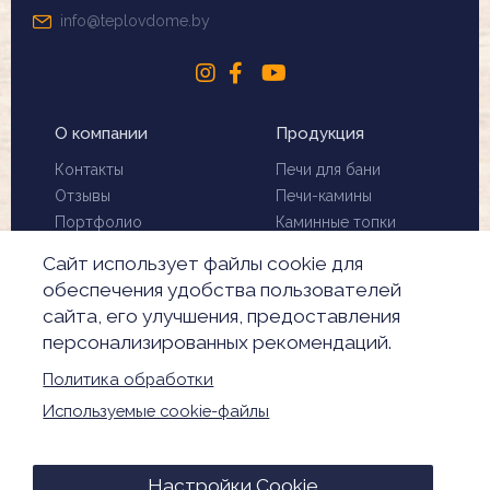
info@teplovdome.by
О компании
Продукция
Контакты
Печи для бани
Отзывы
Печи-камины
Портфолио
Каминные топки
Установка и монтаж
Биокамины
Сайт использует файлы cookie для
Чистка дымохода
Скидки
обеспечения удобства пользователей
Производители
сайта, его улучшения, предоставления
Акции
персонализированных рекомендаций.
Обработка
персональных данных
Политика обработки
Настройки Cookie
Используемые cookie-файлы
© 2026. Все права защищены
Настройки Cookie