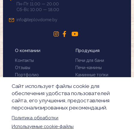
Пн-Пт 11.00 — 20.00
Сб-Вс 10.00 — 18.00
info@teplovdome.by
О компании
Продукция
Контакты
Печи для бани
Отзывы
Печи-камины
Портфолио
Каминные топки
Установка и монтаж
Биокамины
Сайт использует файлы cookie для
Чистка дымохода
Скидки
обеспечения удобства пользователей
Производители
сайта, его улучшения, предоставления
Акции
персонализированных рекомендаций.
Обработка
персональных данных
Политика обработки
Настройки Cookie
Используемые cookie-файлы