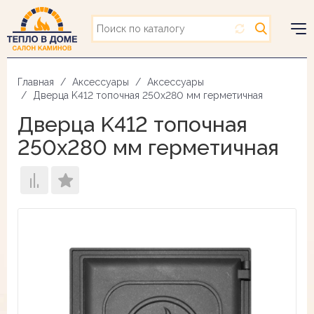
Перейти
к
основному
Togg
содержанию
navig
Главная
Аксессуары
Аксессуары
Дверца K412 топочная 250х280 мм герметичная
Дверца K412 топочная
250х280 мм герметичная