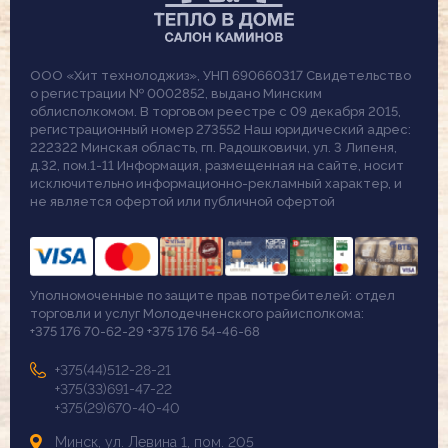
ООО «Хит технолоджиз», УНП 690660317 Свидетельство
о регистрации № 0002852, выдано Минским
облисполкомом. В торговом реестре с 09 декабря 2015,
регистрационный номер 273552 Наш юридический адрес:
222322 Минская область, гп. Радошковичи, ул. 3 Липеня,
д.32, пом.1-11 Информация, размещенная на сайте, носит
исключительно информационно-рекламный характер, и
не является офертой или публичной офертой
Уполномоченные по защите прав потребителей: отдел
торговли и услуг Молодечненского райисполкома:
+375 176 70-62-29 +375 176 54-46-68
+375(44)512-28-21
+375(33)691-47-22
+375(29)670-40-40
Минск, ул. Левина 1, пом. 205