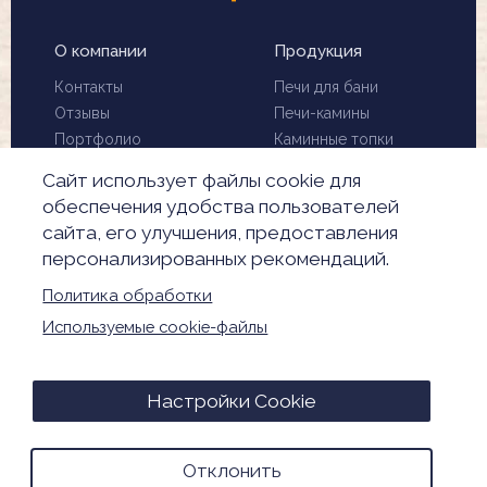
О компании
Продукция
Контакты
Печи для бани
Отзывы
Печи-камины
Портфолио
Каминные топки
Установка и монтаж
Биокамины
Сайт использует файлы cookie для
Чистка дымохода
Скидки
обеспечения удобства пользователей
Производители
сайта, его улучшения, предоставления
Акции
персонализированных рекомендаций.
Обработка
персональных данных
Политика обработки
Настройки Cookie
Используемые cookie-файлы
© 2026. Все права защищены
Настройки Cookie
Advance Media - разработка и продвижение
Отклонить
сайтов