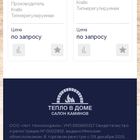
Kratki
Производитель
Тип
нерегулируемая
Kratki
Тип
нерегулируемая
Цена
Цена
по запросу
по запросу
ООО «Хит технолоджиз», УНП 690660317 Свидетельство
о регистрации № 0002852, выдано Минским
облисполкомом. В торговом реестре с 09 декабря 2015,