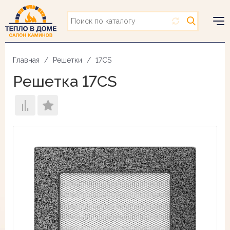
Перейти
к
основному
Togg
содержанию
navig
Главная
Решетки
17CS
Решетка 17CS