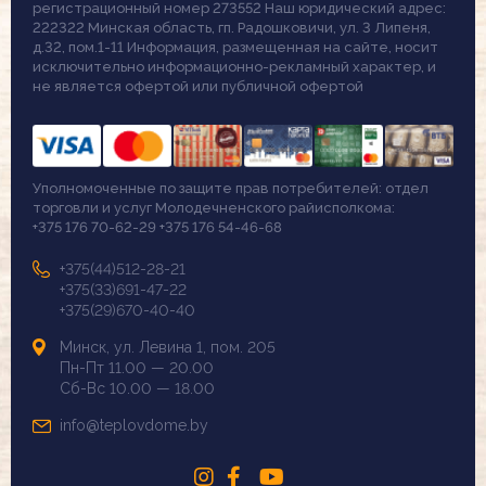
регистрационный номер 273552 Наш юридический адрес:
222322 Минская область, гп. Радошковичи, ул. 3 Липеня,
д.32, пом.1-11 Информация, размещенная на сайте, носит
исключительно информационно-рекламный характер, и
не является офертой или публичной офертой
Уполномоченные по защите прав потребителей: отдел
торговли и услуг Молодечненского райисполкома:
+375 176 70-62-29 +375 176 54-46-68
+375(44)512-28-21
+375(33)691-47-22
+375(29)670-40-40
Минск, ул. Левина 1, пом. 205
Пн-Пт 11.00 — 20.00
Сб-Вс 10.00 — 18.00
info@teplovdome.by