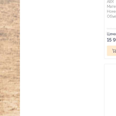
ABX
Мате
Номи
Объе
Цена
15 