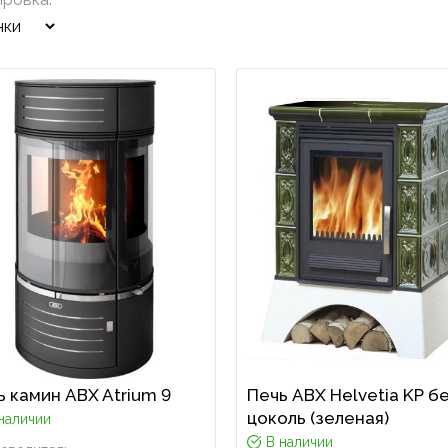
ь камин ABX Atrium 9
Печь ABX Helvetia KP б
цоколь (зеленая)
наличии
В наличии