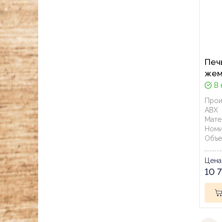
Печь
жем
В 
Прои
ABX
Мате
Номи
Объе
Цена
10 