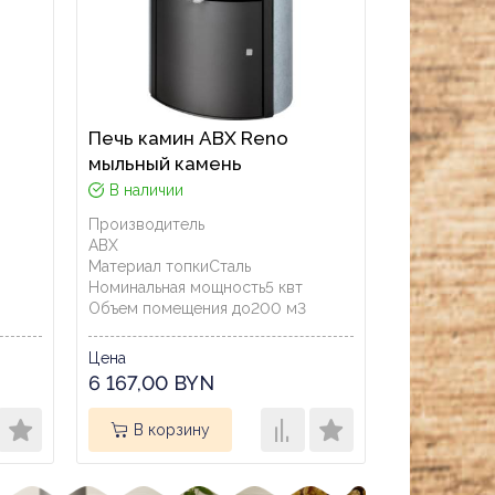
Печь камин ABX Reno
мыльный камень
В наличии
Производитель
ABX
Материал топки
Сталь
Номинальная мощность
5
квт
Объем помещения до
200
м3
Цена
6 167,00 BYN
В корзину