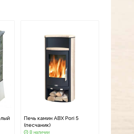
елый
Печь камин ABX Pori 5
(песчаник)
В наличии