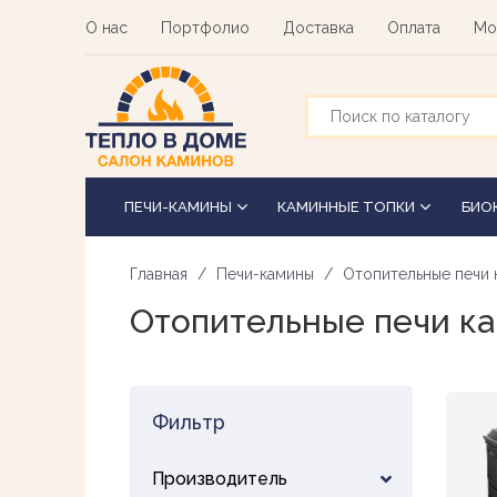
Перейти
О нас
Портфолио
Доставка
Оплата
Мо
к
основному
содержанию
ПЕЧИ-КАМИНЫ
КАМИННЫЕ ТОПКИ
БИО
Главная
Печи-камины
Отопительные печи 
Отопительные печи к
Фильтр
Производитель