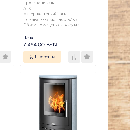
Производитель
ABX
Материал топки
Сталь
Номинальная мощность
7
квт
Объем помещения до
225
м3
Цена
7 464,00 BYN
В корзину