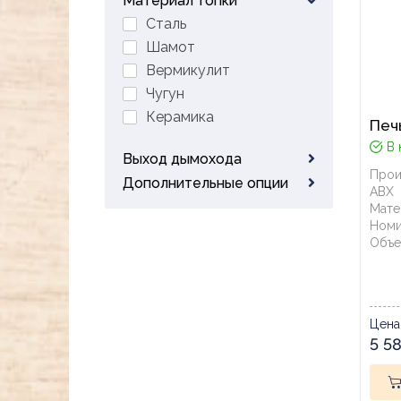
Материал топки
Сталь
Шамот
Вермикулит
Чугун
Керамика
Печь
В 
Выход дымохода
Прои
Дополнительные опции
ABX
Мате
Номи
Объе
Цена
5 5