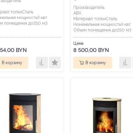
зводитель
Производитель
риал топки
Сталь
ABX
нальная мощность
9
квт
Материал топки
Сталь
м помещения до
250
м3
Номинальная мощность
9
квт
Объем помещения до
250
м3
Цена
754,00 BYN
8 500,00 BYN
В корзину
В корзину