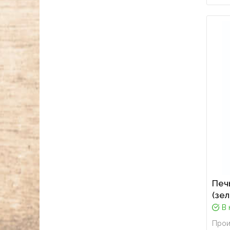
Печ
(зе
В 
Прои