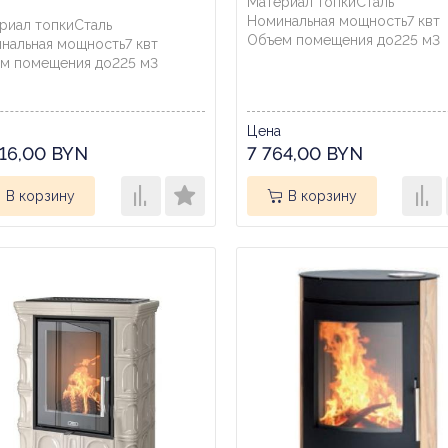
Материал топки
Сталь
Номинальная мощность
7
квт
риал топки
Сталь
Объем помещения до
225
м3
нальная мощность
7
квт
м помещения до
225
м3
Цена
916,00 BYN
7 764,00 BYN
В корзину
В корзину