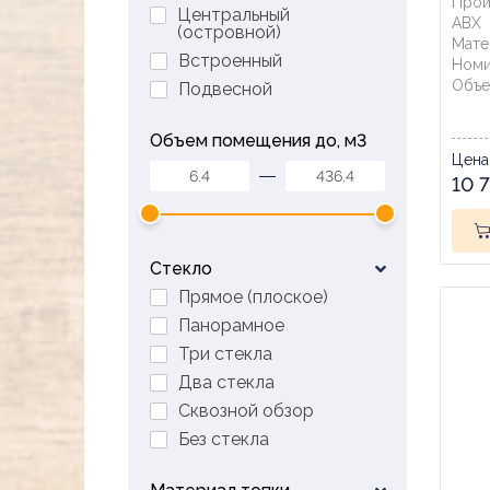
Прои
Центральный
ABX
(островной)
Мате
Встроенный
Номи
Объе
Подвесной
Объем помещения до, м3
Цена
6.4
436.4
10 
Стекло
Прямое (плоское)
Панорамное
Три стекла
Два стекла
Сквозной обзор
Без стекла