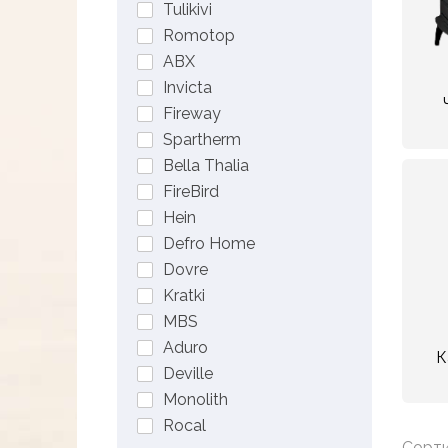
Tulikivi
Romotop
ABX
Invicta
Fireway
Spartherm
Bella Thalia
FireBird
Hein
Defro Home
Dovre
Kratki
MBS
Aduro
К
Deville
Monolith
Rocal
Сорти