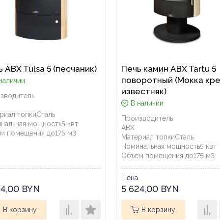
 ABX Tulsa 5 (песчаник)
Печь камин ABX Tartu 5
поворотный (Мокка кре
наличии
известняк)
зводитель
В наличии
риал топки
Сталь
Производитель
нальная мощность
5
квт
ABX
м помещения до
175
м3
Материал топки
Сталь
Номинальная мощность
5
квт
Объем помещения до
175
м3
Цена
84,00 BYN
5 624,00 BYN
В корзину
В корзину