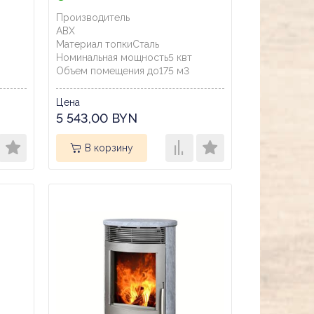
Производитель
ABX
Материал топки
Сталь
Номинальная мощность
5
квт
Объем помещения до
175
м3
Цена
5 543,00 BYN
В корзину