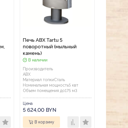
Печь ABX Tartu 5
м,
поворотный (мыльный
камень)
В наличии
Производитель
ABX
Материал топки
Сталь
Номинальная мощность
5
квт
Объем помещения до
175
м3
Цена
5 624,00 BYN
В корзину