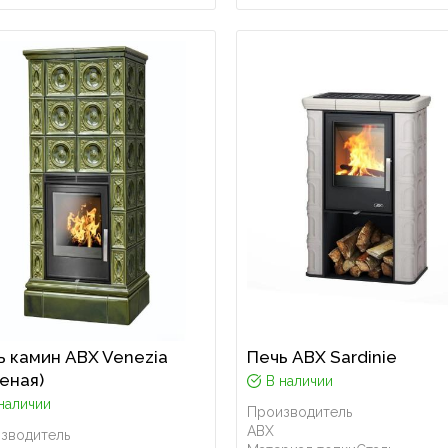
ь камин ABX Venezia
Печь ABX Sardinie
леная)
В наличии
наличии
Производитель
ABX
зводитель