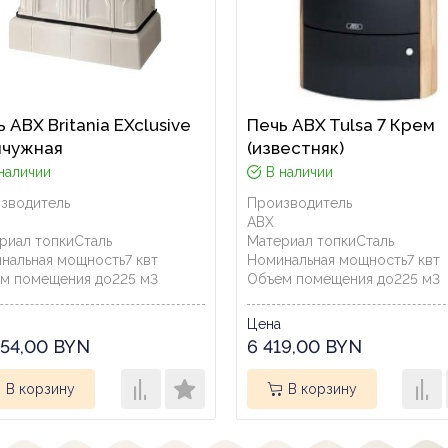
 ABX Britania EXclusive
Печь ABX Tulsa 7 Крем
чужная
(известняк)
наличии
В наличии
зводитель
Производитель
ABX
риал топки
Сталь
Материал топки
Сталь
нальная мощность
7
квт
Номинальная мощность
7
квт
м помещения до
225
м3
Объем помещения до
225
м3
Цена
754,00 BYN
6 419,00 BYN
В корзину
В корзину