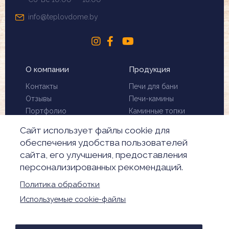
info@teplovdome.by
О компании
Продукция
Контакты
Печи для бани
Отзывы
Печи-камины
Портфолио
Каминные топки
Установка и монтаж
Биокамины
Сайт использует файлы cookie для
Чистка дымохода
Скидки
обеспечения удобства пользователей
Производители
сайта, его улучшения, предоставления
Акции
персонализированных рекомендаций.
Обработка
персональных данных
Политика обработки
Настройки Cookie
Используемые cookie-файлы