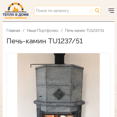
Перейти
к
основному
Togg
содержанию
navig
Главная
Наше Портфолио
Печь-камин TU1237/51
Печь-камин TU1237/51