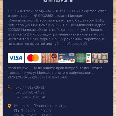
ООО «Хит технолоджиз», УНП 690660317 Свидетельство
о регистрации № 0002852, выдано Минским
облисполкомом. В торговом реестре с 09 декабря 2015,
регистрационный номер 273552 Наш юридический адрес:
222322 Минская область, гп. Радошковичи, ул. 3 Липеня,
д.32, пом.1-11 Информация, размещенная на сайте, носит
исключительно информационно-рекламный характер, и
не является офертой или публичной офертой
Уполномоченные по защите прав потребителей: отдел
торговли и услуг Молодечненского райисполкома:
+375 176 70-62-29 +375 176 54-46-68
+375(44)512-28-21
+375(33)691-47-22
+375(29)670-40-40
Минск, ул. Левина 1, пом. 205
Пн-Пт 11.00 — 20.00
Сб-Вс 10.00 — 18.00